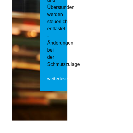
und
Überstunden
werden
steuerlich
entlastet
-
Änderungen
bei
der
Schmutzzulage
weiterlesen