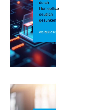
durch
Homeoffice
deutlich
gesunken
weiterlesen