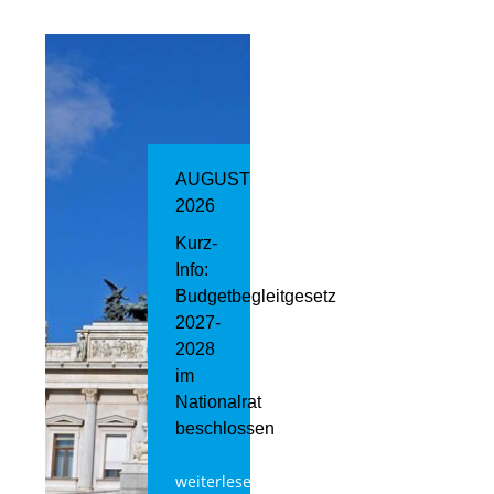
AUGUST
2026
Kurz-
Info:
Budgetbegleitgesetz
2027-
2028
im
Nationalrat
beschlossen
weiterlesen