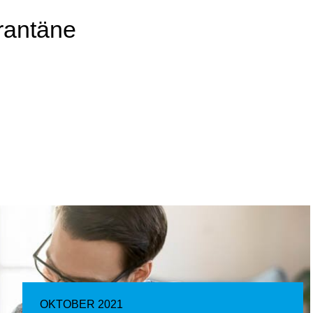
rantäne
OKTOBER 2021