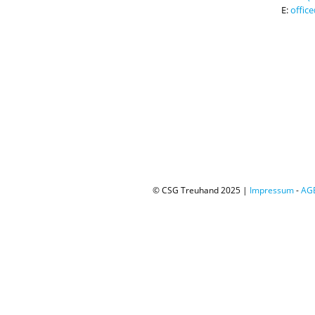
E:
offic
© CSG Treuhand 2025 |
Impressum
-
AG