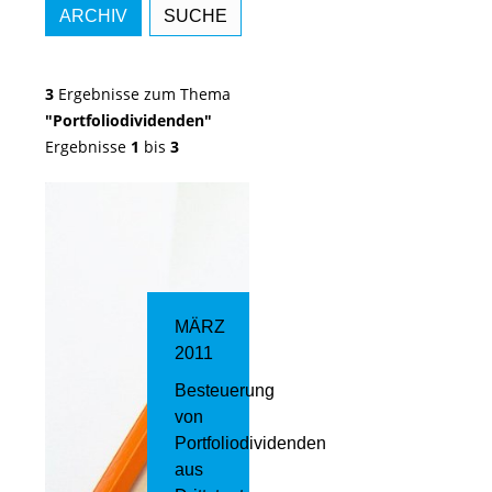
ARCHIV
SUCHE
3
Ergebnisse zum Thema
"Portfoliodividenden"
Ergebnisse
1
bis
3
MÄRZ
2011
Besteuerung
von
Portfoliodividenden
aus