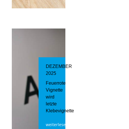
DEZEMBER
2025
Feuerrote
Vignette
wird
letzte
Klebevignette
weiterlesen