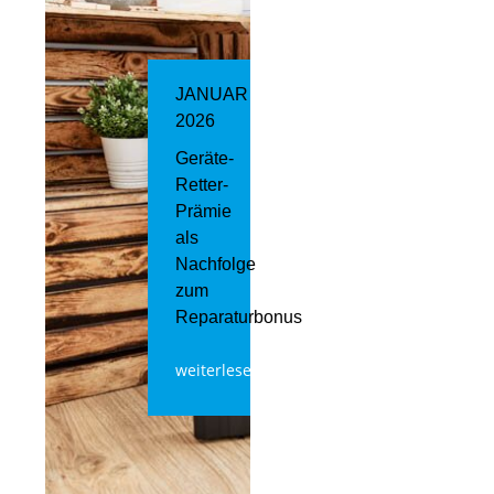
JANUAR
2026
Geräte-
Retter-
Prämie
als
Nachfolge
zum
Reparaturbonus
weiterlesen