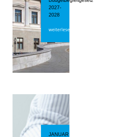
Budgetbegleitgesetz
2027-
2028
weiterlesen
JANUAR