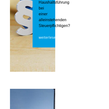
Haushaltsführung
bei
einer
alleinstehenden
Steuerpflichtigen?
weiterlesen