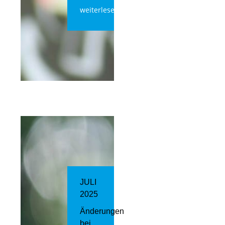
weiterlesen
JULI
2025
Änderungen
bei