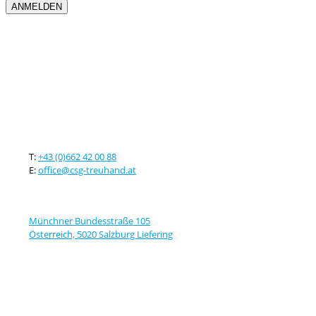
Kontaktieren sie uns
T:
+43 (0)662 42 00 88
E:
office@csg-treuhand.at
Adresse
Münchner Bundesstraße 105
Österreich, 5020 Salzburg Liefering