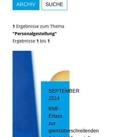
ARCHIV
SUCHE
1
Ergebnisse zum Thema
"Personalgestellung"
Ergebnisse
1
bis
1
SEPTEMBER
2014
BMF-
Erlass
zur
grenzüberschreitenden