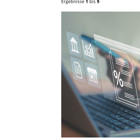
Ergebnisse
1
bis
9