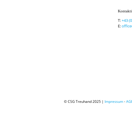
Kontakti
T:
+43 (
E:
offic
© CSG Treuhand 2025 |
Impressum
-
AG