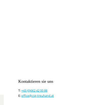
So verpassen Sie keine wichtigen 
Kontaktieren sie uns
T:
+43 (0)662 42 00 88
E:
office@csg-treuhand.at