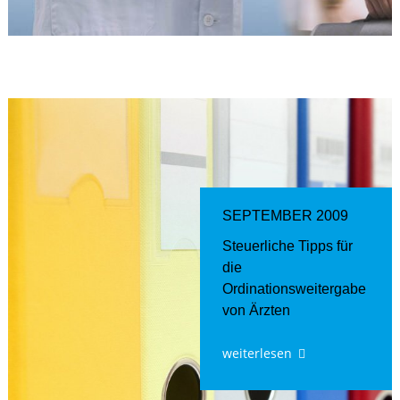
SEPTEMBER 2009
Steuerliche Tipps für
die
Ordinationsweitergabe
von Ärzten
weiterlesen