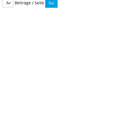
Beiträge / Seite
IMMER INFORMIERT BLEIBEN
Hier können Sie unseren monatlichen Steuernewsletter
abaonnieren.
So verpassen Sie keine wichtigen Neuerungen mehr.