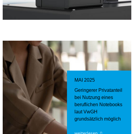
MAI 2025
Geringerer Privatanteil
bei Nutzung eines
beruflichen Notebooks
laut VwGH
grundsätzlich möglich
weiterlesen