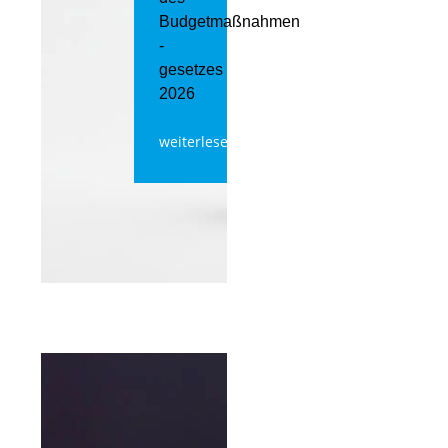
Budgetmaßnahmen​
­
gesetzes
2026
weiterlesen