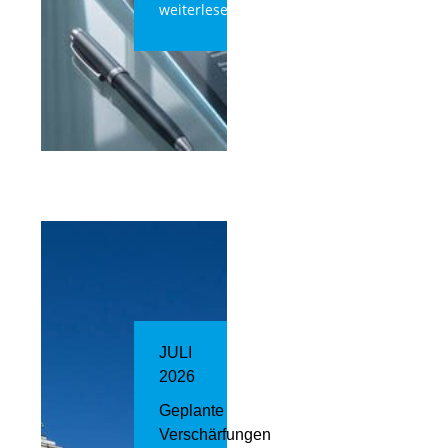
weiterlesen
JULI
2026
Geplante
Verschärfungen