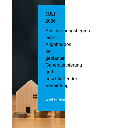
JULI
2026
Abschreibungsbeginn
eines
Altgebäudes
bei
geplanter
Generalsanierung
und
anschließender
Vermietung
weiterlesen