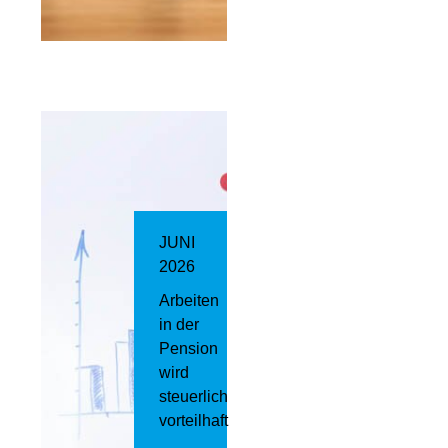
JUNI
2026
Arbeiten
in der
Pension
wird
steuerlich
vorteilhaft