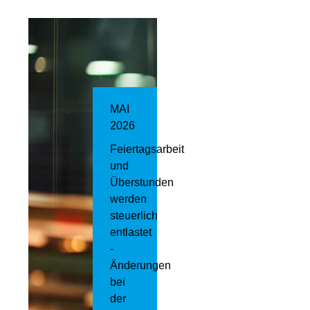
MAI
2026
Feiertagsarbeit
und
Überstunden
werden
steuerlich
entlastet
-
Änderungen
bei
der