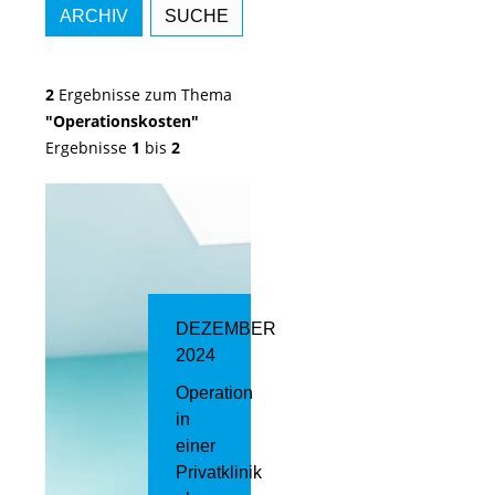
ARCHIV
SUCHE
2
Ergebnisse zum Thema
"Operationskosten"
Ergebnisse
1
bis
2
DEZEMBER
2024
Operation
in
einer
Privatklinik