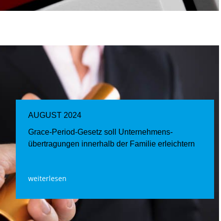
AUGUST 2024
Grace-Period-Gesetz soll Unternehmens­
übertragungen innerhalb der Familie erleichtern
weiterlesen