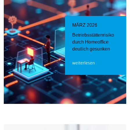
MÄRZ 2026
Betriebsstättenrisiko
durch Homeoffice
deutlich gesunken
weiterlesen