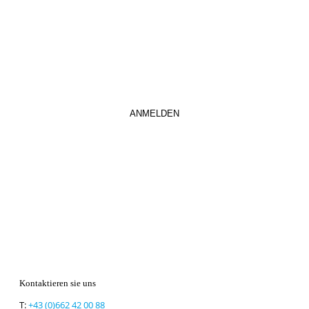
abaonnieren.
So verpassen Sie keine wichtigen Neuerungen mehr.
Kontaktieren sie uns
T:
+43 (0)662 42 00 88