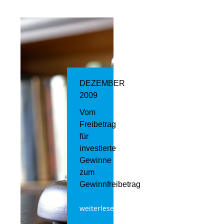
DEZEMBER
2009
Vom
Freibetrag
für
investierte
Gewinne
zum
Gewinnfreibetrag
weiterlesen