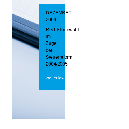
DEZEMBER
2004
Rechtsformwahl
im
Zuge
der
Steuerreform
2004/2005
weiterlesen