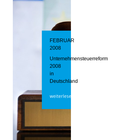
FEBRUAR
2008
Unternehmensteuerreform
2008
in
Deutschland
weiterlesen