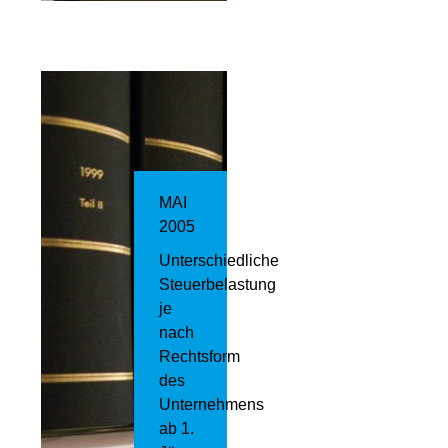
MAI
2005
Unterschiedliche
Steuerbelastung
je
nach
Rechtsform
des
Unternehmens
ab 1.