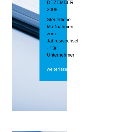
DEZEMBER
2008
Steuerliche
Maßnahmen
zum
Jahreswechsel
- Für
Unternehmer
weiterlesen