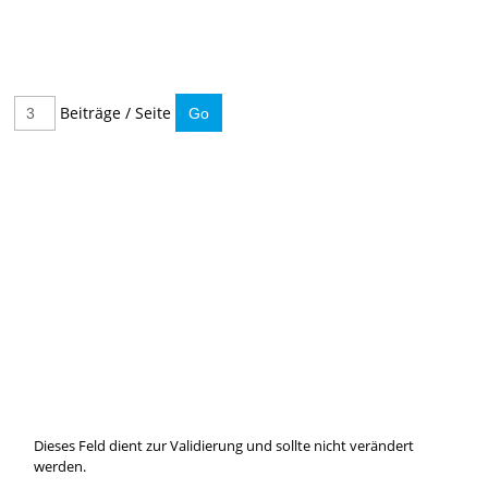
Beiträge / Seite
IMMER INFORMIERT BLEIBEN
Hier können Sie unseren monatlichen Steuernewsletter
abaonnieren.
So verpassen Sie keine wichtigen Neuerungen mehr.
Dieses Feld dient zur Validierung und sollte nicht verändert
werden.