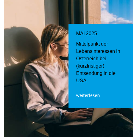
MAI 2025
Mittelpunkt der
Lebensinteressen in
Österreich bei
(kurzfristiger)
Entsendung in die
USA
weiterlesen