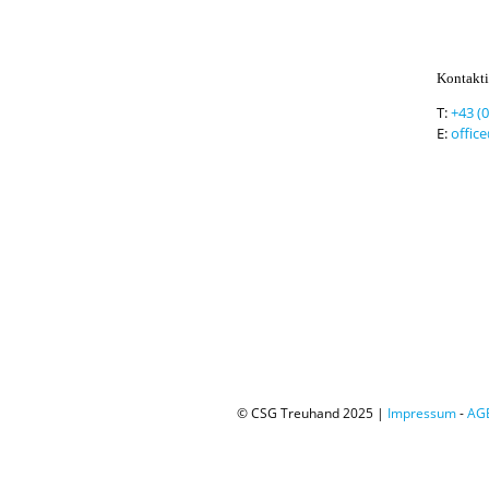
Kontakti
T:
+43 (
E:
offic
© CSG Treuhand 2025 |
Impressum
-
AG