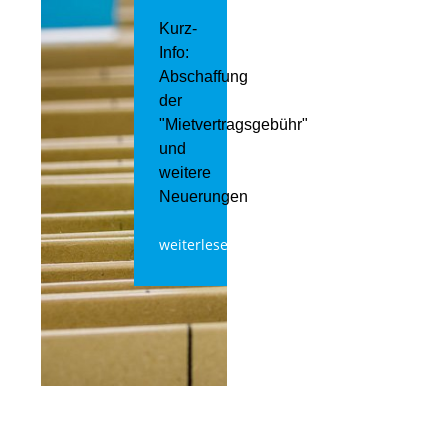
Kurz-
Info:
Abschaffung
der
"Mietvertragsgebühr"
und
weitere
Neuerungen
weiterlesen