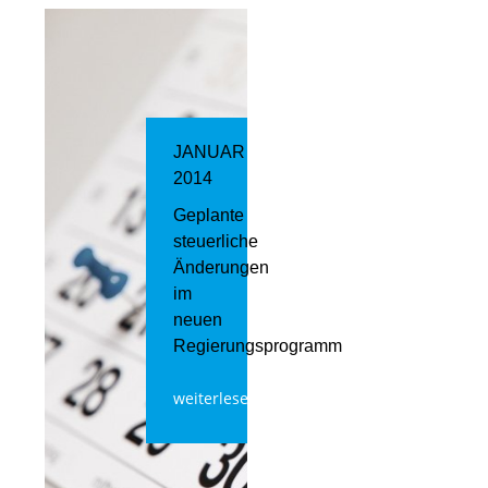
JANUAR
2014
Geplante
steuerliche
Änderungen
im
neuen
Regierungsprogramm
weiterlesen