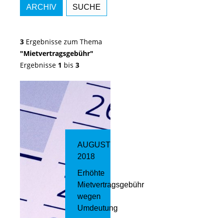
ARCHIV
SUCHE
3
Ergebnisse zum Thema
"Mietvertragsgebühr"
Ergebnisse
1
bis
3
AUGUST
2018
Erhöhte
Mietvertragsgebühr
wegen
Umdeutung