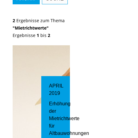
2
Ergebnisse zum Thema
"Mietrichtwerte"
Ergebnisse
1
bis
2
APRIL
2019
Erhöhung
der
Mietrichtwerte
für
Altbauwohnungen