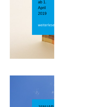
ab 1.
April
2019
weiterlesen
JANUAR