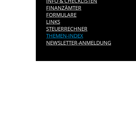
INFO & CHECKLISTEN
FINANZÄMTER
FORMULARE
LINKS
STEUERRECHNER
THEMEN-INDEX
NEWSLETTER-ANMELDUNG
IMMER INFO
Hier können Sie unseren monatlich
So verpassen Sie keine wichtigen 