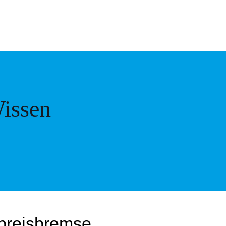
issen
tpreisbremse