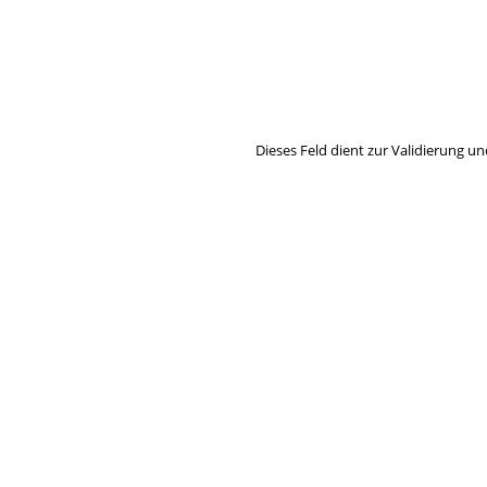
Hier können Sie unseren monatlich
So verpassen Sie keine wichtigen 
Dieses Feld dient zur Validierung un