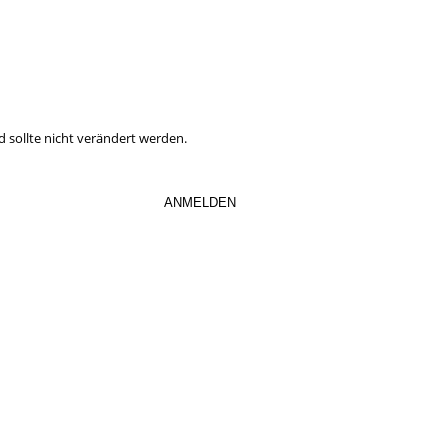
en Steuernewsletter abaonnieren.
Neuerungen mehr.
d sollte nicht verändert werden.