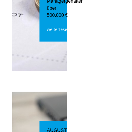
Managergehälter
über
500.000 €
weiterlesen
AUGUST