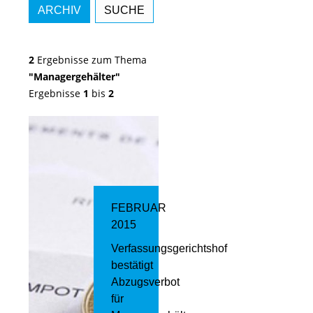
ARCHIV
SUCHE
2
Ergebnisse zum Thema
"Managergehälter"
Ergebnisse
1
bis
2
FEBRUAR
2015
Verfassungsgerichtshof
bestätigt
Abzugsverbot
für