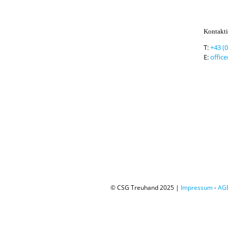
Kontakti
T:
+43 (
E:
offic
© CSG Treuhand 2025 |
Impressum
-
AG