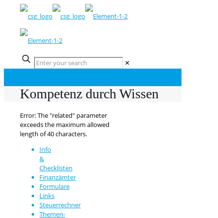
✕
Kompetenz durch Wissen
Error: The "related" parameter
exceeds the maximum allowed
length of 40 characters.
Info
&
Checklisten
Finanzämter
Formulare
Links
Steuerrechner
Themen-