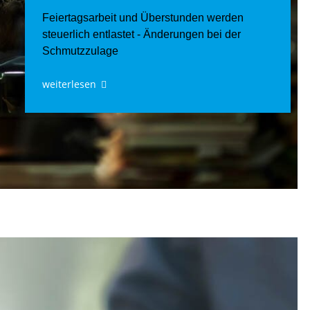
Feiertagsarbeit und Überstunden werden
steuerlich entlastet - Änderungen bei der
Schmutzzulage
weiterlesen