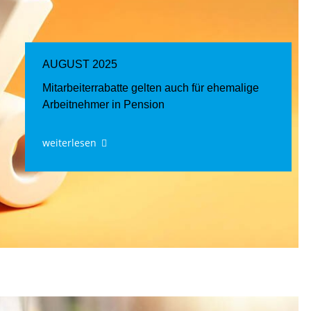
AUGUST 2025
Mitarbeiterrabatte gelten auch für ehemalige
Arbeitnehmer in Pension
weiterlesen