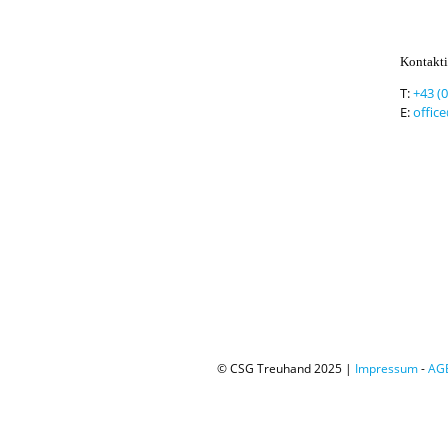
Kontakti
T:
+43 (
E:
offic
© CSG Treuhand 2025 |
Impressum
-
AG