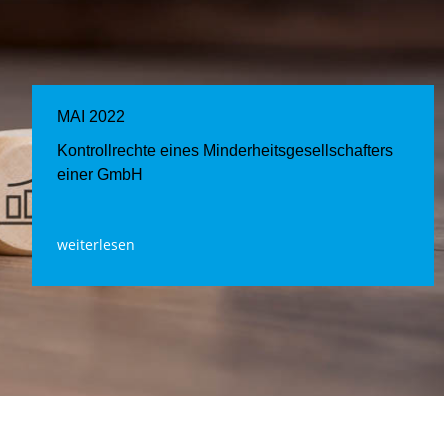
MAI 2022
Kontrollrechte eines Minderheitsgesellschafters
einer GmbH
weiterlesen