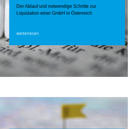
Der Ablauf und notwendige Schritte zur
Liquidation einer GmbH in Österreich
weiterlesen