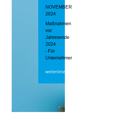
NOVEMBER
2024
Maßnahmen
vor
Jahresende
2024
- Für
Unternehmer
weiterlesen