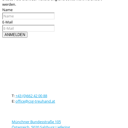
werden.
Name
E-Mail
Kontaktieren sie uns
T:
+43 (0)662 42 00 88
E:
office@csg-treuhand.at
Adresse
Münchner Bundesstraße 105
Österreich, 5020 Salzburg Liefering