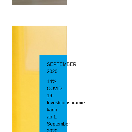
SEPTEMBER
2020
14%
COVID-
19-
Investitionsprämie
kann
ab 1.
September
2020