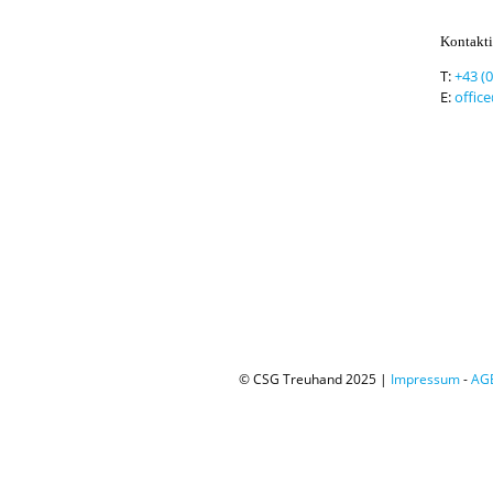
Kontakti
T:
+43 (
E:
offic
© CSG Treuhand 2025 |
Impressum
-
AG