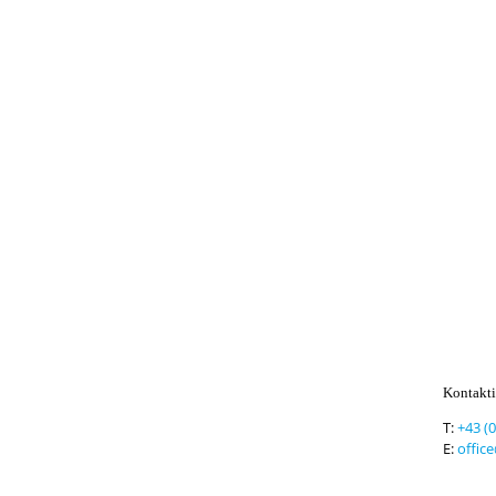
Kontakti
T:
+43 (
E:
offic