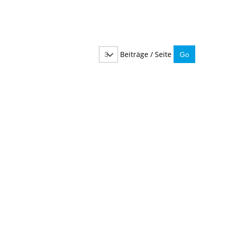
Beiträge / Seite
IMMER INFORMIERT BLEIBEN
Hier können Sie unseren monatlichen Steuernewslet
So verpassen Sie keine wichtigen Neuerungen mehr.