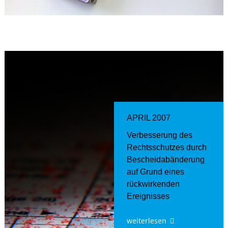
APRIL 2007
Verbesserung des
Rechtsschutzes durch
Bescheidabänderung
auf Grund eines
rückwirkenden
Ereignisses
weiterlesen