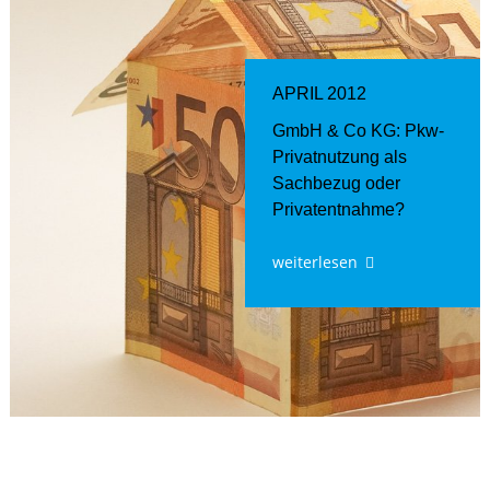
APRIL 2012
GmbH & Co KG: Pkw-
Privatnutzung als
Sachbezug oder
Privatentnahme?
weiterlesen