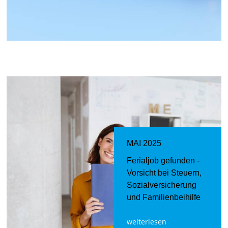
MAI 2025
Ferialjob gefunden -
Vorsicht bei Steuern,
Sozialversicherung
und Familienbeihilfe
weiterlesen