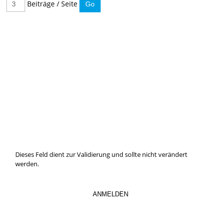
Beiträge / Seite
IMMER INFORMIERT BLEIBEN
Hier können Sie unseren monatlichen Steuernewsletter
abaonnieren.
So verpassen Sie keine wichtigen Neuerungen mehr.
Dieses Feld dient zur Validierung und sollte nicht verändert
werden.