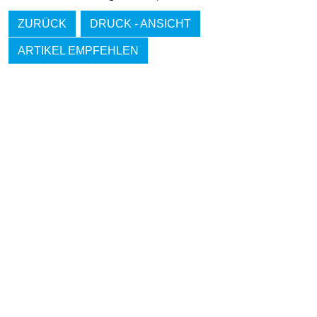
ZURÜCK
DRUCK - ANSICHT
ARTIKEL EMPFEHLEN
IMMER INFORMIERT BLEIBEN
Hier können Sie unseren monatlichen Steuernewsletter
abaonnieren.
So verpassen Sie keine wichtigen Neuerungen mehr.