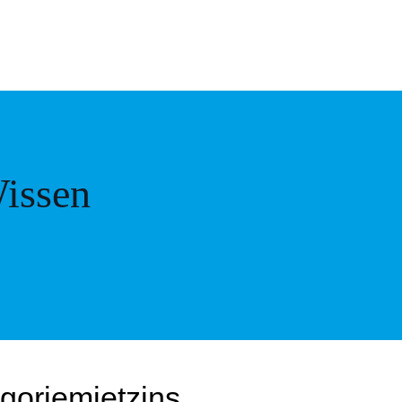
issen
goriemietzins