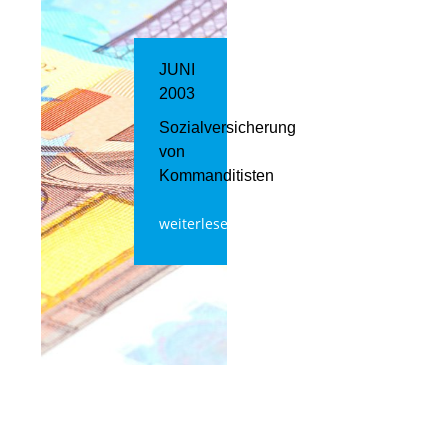
JUNI
2003
Sozialversicherung
von
Kommanditisten
weiterlesen