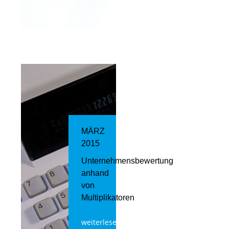
MÄRZ
2015
Unternehmensbewertung
anhand
von
Multiplikatoren
weiterlesen