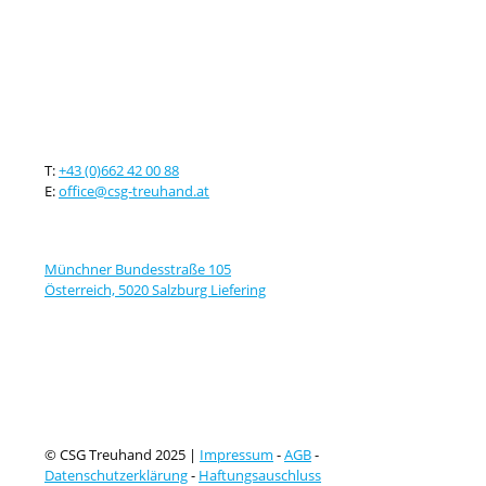
Kontaktieren sie uns
T:
+43 (0)662 42 00 88
E:
office@csg-treuhand.at
Adresse
Münchner Bundesstraße 105
Österreich, 5020 Salzburg Liefering
© CSG Treuhand 2025 |
Impressum
-
AGB
-
Datenschutzerklärung
-
Haftungsauschluss