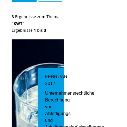
3
Ergebnisse zum Thema
"KWT"
Ergebnisse
1
bis
3
FEBRUAR
2017
Unternehmensrechtliche
Berechnung
von
Abfertigungs-
und