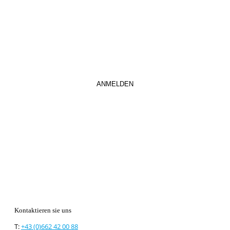
abaonnieren.
So verpassen Sie keine wichtigen Neuerungen mehr.
Kontaktieren sie uns
T:
+43 (0)662 42 00 88