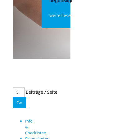
begünstigt
weiterlesen
Beiträge / Seite
Info
&
Checklisten
Finanzämter