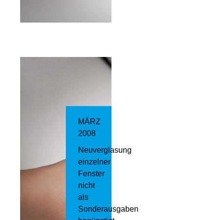
MÄRZ
2008
Neuverglasung
einzelner
Fenster
nicht
als
Sonderausgaben