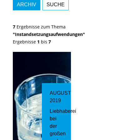
ARCHIV
SUCHE
7
Ergebnisse zum Thema
"Instandsetzungsaufwendungen"
Ergebnisse
1
bis
7
AUGUST
2019
Liebhaberei
bei
der
großen