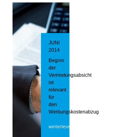
JUNI
2014
Beginn
der
Vermietungsabsicht
ist
relevant
für
den
Werbungskostenabzug
weiterlesen