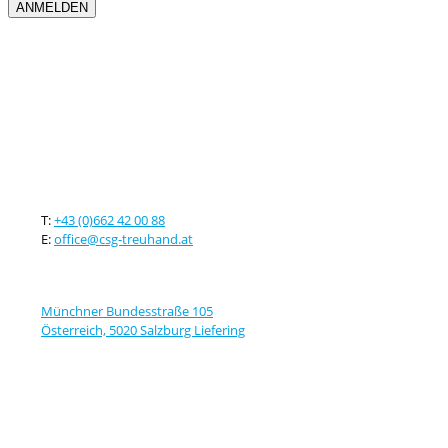
Kontaktieren sie uns
T:
+43 (0)662 42 00 88
E:
office@csg-treuhand.at
Adresse
Münchner Bundesstraße 105
Österreich, 5020 Salzburg Liefering