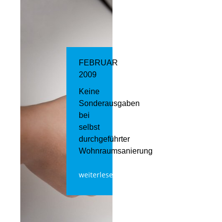
FEBRUAR
2009
Keine
Sonderausgaben
bei
selbst
durchgeführter
Wohnraumsanierung
weiterlesen