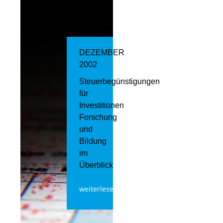
DEZEMBER
2002
Steuerbegünstigungen
für
Investitionen
Forschung
und
Bildung
im
Überblick
weiterlesen