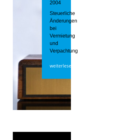
2004
Steuerliche
Änderungen
bei
Vermietung
und
Verpachtung
weiterlesen