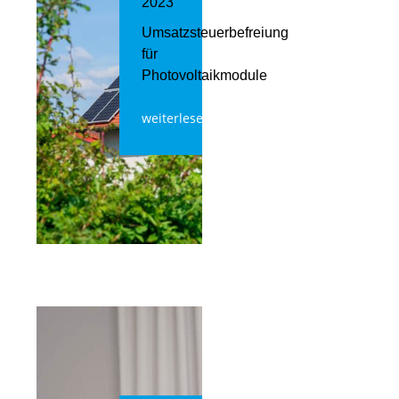
2023
Umsatzsteuerbefreiung
für
Photovoltaikmodule
weiterlesen