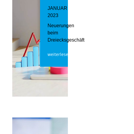
JANUAR
2023
Neuerungen
beim
Dreiecksgeschäft
weiterlesen