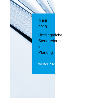
JUNI
2019
Umfangreiche
Steuerreform
in
Planung
weiterlesen