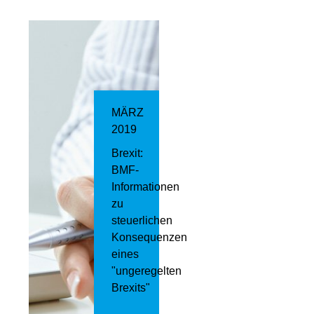
MÄRZ
2019
Brexit:
BMF-
Informationen
zu
steuerlichen
Konsequenzen
eines
"ungeregelten
Brexits"