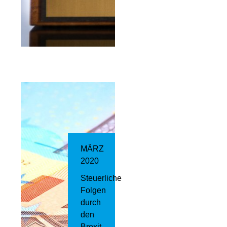
MÄRZ
2020
Steuerliche
Folgen
durch
den
Brexit