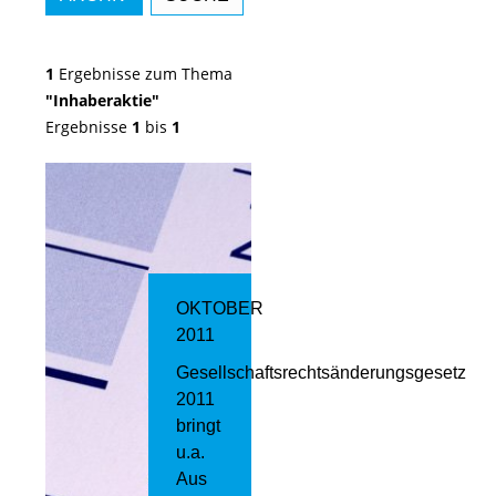
1
Ergebnisse zum Thema
"Inhaberaktie"
Ergebnisse
1
bis
1
OKTOBER
2011
Gesellschaftsrechtsänderungsgesetz
2011
bringt
u.a.
Aus