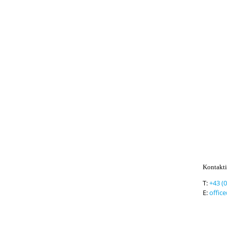
Kontakti
T:
+43 (
E:
offic