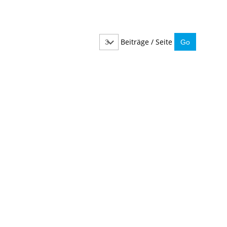
Beiträge / Seite
IMMER INFORMIERT BLEIBEN
Hier können Sie unseren monatlichen Steuernewslet
So verpassen Sie keine wichtigen Neuerungen mehr.