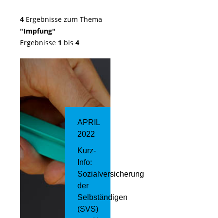
4
Ergebnisse zum Thema
"Impfung"
Ergebnisse
1
bis
4
APRIL
2022
Kurz-
Info:
Sozialversicherung
der
Selbständigen
(SVS)