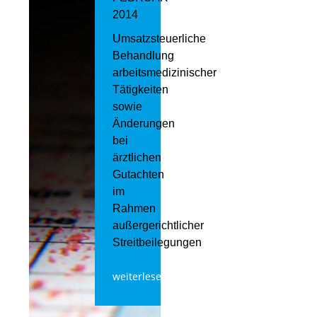
2014
Umsatzsteuerliche
Behandlung
arbeitsmedizinischer
Tätigkeiten
sowie
Änderungen
bei
ärztlichen
Gutachten
im
Rahmen
außergerichtlicher
Streitbeilegungen
weiterlesen