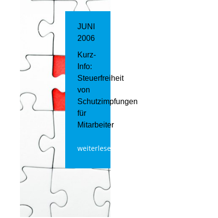
JUNI
2006
Kurz-
Info:
Steuerfreiheit
von
Schutzimpfungen
für
Mitarbeiter
weiterlesen