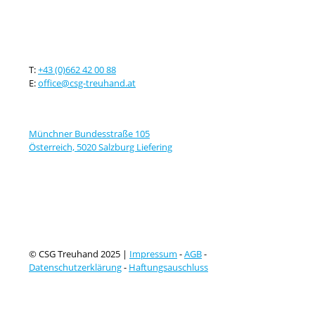
Kontaktieren sie uns
T:
+43 (0)662 42 00 88
E:
office@csg-treuhand.at
Adresse
Münchner Bundesstraße 105
Österreich, 5020 Salzburg Liefering
© CSG Treuhand 2025 |
Impressum
-
AGB
-
Datenschutzerklärung
-
Haftungsauschluss