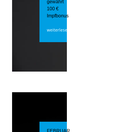
gewährt
100 €
Impfbonus
weiterlesen
FEBRUAR