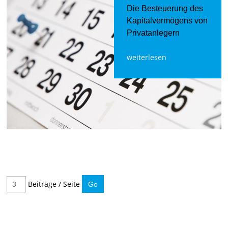
Die Besteuerung des
Kapitalvermögens von
Privatanlegern
weiterlesen
Beiträge / Seite