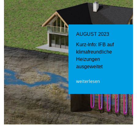
AUGUST 2023
Kurz-Info: IFB auf
klimafreundliche
Heizungen
ausgeweitet
weiterlesen