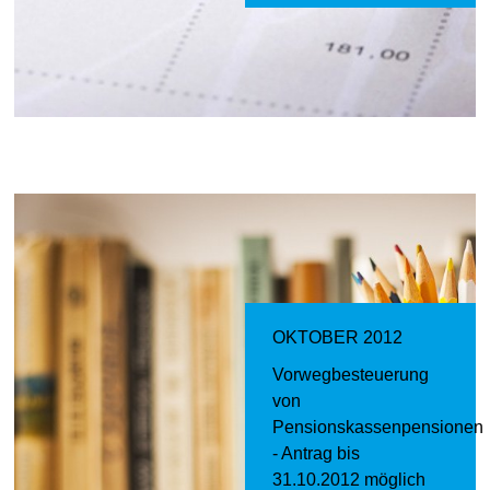
OKTOBER 2012
Vorwegbesteuerung
von
Pensionskassenpensionen
- Antrag bis
31.10.2012 möglich