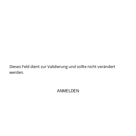
IMMER INFORMIERT BLEIBEN
Hier können Sie unseren monatlichen Steuernewsletter
abaonnieren.
So verpassen Sie keine wichtigen Neuerungen mehr.
Dieses Feld dient zur Validierung und sollte nicht verändert
werden.