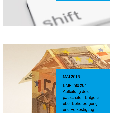
MAI 2016
BMF-Info zur
Aufteilung des
pauschalen Entgelts
über Beherbergung
und Verköstigung