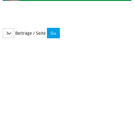
Beiträge / Seite
IMMER INFORMIERT BLEIBEN
Hier können Sie unseren monatlichen Steuernewsletter
abaonnieren.
So verpassen Sie keine wichtigen Neuerungen mehr.