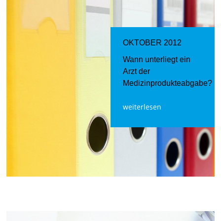
OKTOBER 2012
Wann unterliegt ein
Arzt der
Medizinprodukteabgabe?
weiterlesen