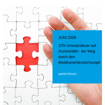
JUNI 2009
10% Umsatzsteuer auf
Arzneimittel - der Weg
durch den
Medikamentendschungel
weiterlesen