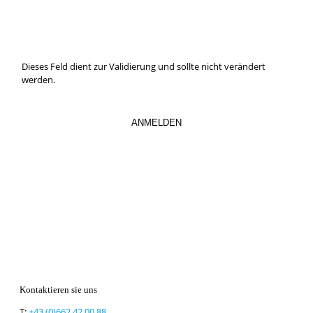
abaonnieren.
So verpassen Sie keine wichtigen Neuerungen mehr.
Dieses Feld dient zur Validierung und sollte nicht verändert
werden.
Kontaktieren sie uns
T:
+43 (0)662 42 00 88