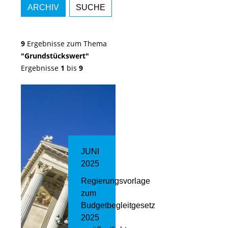
ARCHIV
SUCHE
9
Ergebnisse zum Thema
"Grundstückswert"
Ergebnisse
1
bis
9
JUNI
2025
Regierungsvorlage
zum
Budgetbegleitgesetz
2025