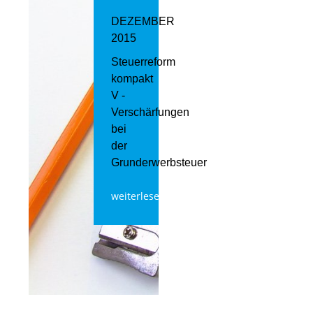
DEZEMBER
2015
Steuerreform
kompakt
V -
Verschärfungen
bei
der
Grunderwerbsteuer
weiterlesen