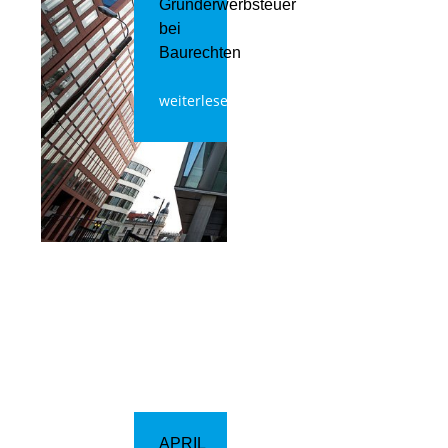
Grunderwerbsteuer
bei
Baurechten
weiterlesen
APRIL