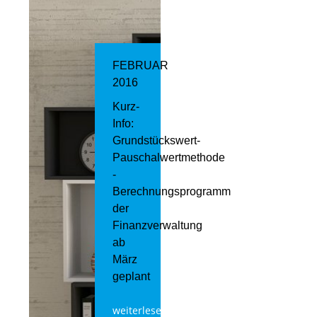
FEBRUAR
2016
Kurz-
Info:
Grundstückswert-
Pauschalwertmethode
-
Berechnungsprogramm
der
Finanzverwaltung
ab
März
geplant
weiterlesen