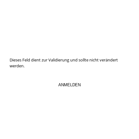
IMMER INFORMIERT BLEIBEN
Hier können Sie unseren monatlichen Steuernewsletter
abaonnieren.
So verpassen Sie keine wichtigen Neuerungen mehr.
Dieses Feld dient zur Validierung und sollte nicht verändert
werden.