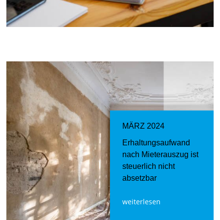
MÄRZ 2024
Erhaltungsaufwand
nach Mieterauszug ist
steuerlich nicht
absetzbar
weiterlesen